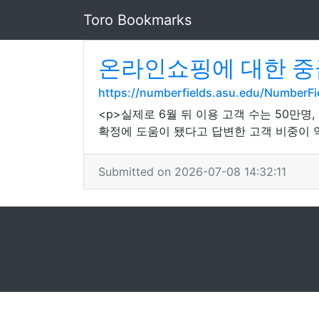
Toro Bookmarks
온라인쇼핑에 대한 중
https://numberfields.asu.edu/NumberF
<p>실제로 6월 뒤 이용 고객 수는 50만명
확정에 도움이 됐다고 답변한 고객 비중이 약 
Submitted on 2026-07-08 14:32:11